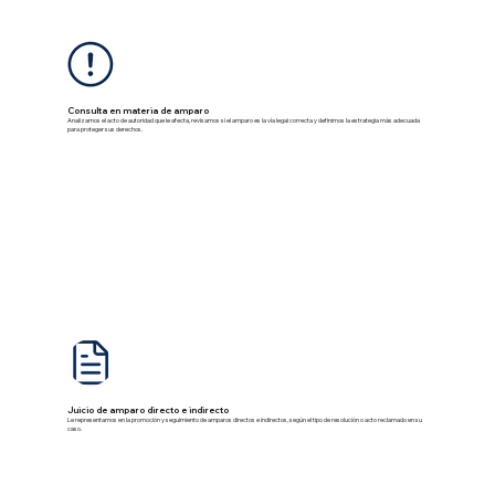
Consulta en materia de amparo
Analizamos el acto de autoridad que le afecta, revisamos si el amparo es la vía legal correcta y definimos la estrategia más adecuada
para proteger sus derechos.
Juicio de amparo directo e indirecto
Le representamos en la promoción y seguimiento de amparos directos e indirectos, según el tipo de resolución o acto reclamado en su
caso.