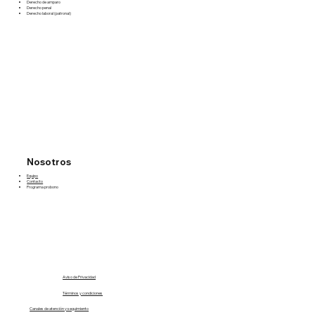
Derecho de amparo
Derecho penal
Derecho laboral (patronal)
Nosotros
Equipo
Contacto
Programa probono
Aviso de Privacidad
Términos y condiciones
Canales de atención y seguimiento