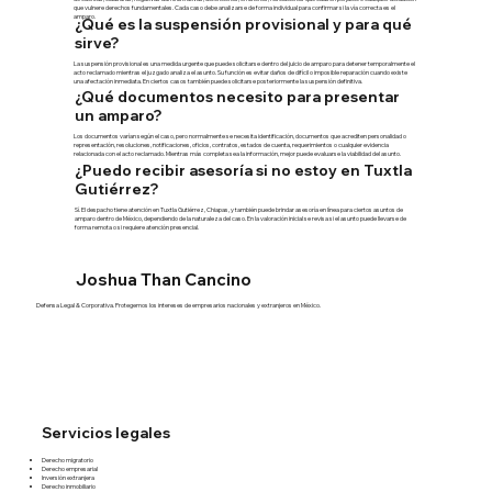
que vulnere derechos fundamentales. Cada caso debe analizarse de forma individual para confirmar si la vía correcta es el
amparo.
¿Qué es la suspensión provisional y para qué
sirve?
La suspensión provisional es una medida urgente que puede solicitarse dentro del juicio de amparo para detener temporalmente el
acto reclamado mientras el juzgado analiza el asunto. Su función es evitar daños de difícil o imposible reparación cuando existe
una afectación inmediata. En ciertos casos también puede solicitarse posteriormente la suspensión definitiva.
¿Qué documentos necesito para presentar
un amparo?
Los documentos varían según el caso, pero normalmente se necesita identificación, documentos que acrediten personalidad o
representación, resoluciones, notificaciones, oficios, contratos, estados de cuenta, requerimientos o cualquier evidencia
relacionada con el acto reclamado. Mientras más completa sea la información, mejor puede evaluarse la viabilidad del asunto.
¿Puedo recibir asesoría si no estoy en Tuxtla
Gutiérrez?
Sí. El despacho tiene atención en Tuxtla Gutiérrez, Chiapas, y también puede brindar asesoría en línea para ciertos asuntos de
amparo dentro de México, dependiendo de la naturaleza del caso. En la valoración inicial se revisa si el asunto puede llevarse de
forma remota o si requiere atención presencial.
Joshua Than Cancino
Defensa Legal & Corporativa. Protegemos los intereses de empresarios nacionales y extranjeros en México.
Servicios legales
Derecho migratorio
Derecho empresarial
Inversión extranjera
Derecho inmobiliario