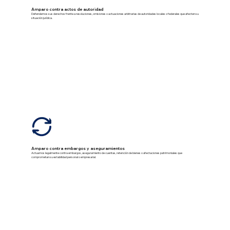
Amparo contra actos de autoridad
Defendemos sus derechos frente a resoluciones, omisiones o actuaciones arbitrarias de autoridades locales o federales que afecten su
situación jurídica.
Amparo contra embargos y aseguramientos
Actuamos legalmente contra embargos, aseguramiento de cuentas, retención de bienes o afectaciones patrimoniales que
comprometan su estabilidad personal o empresarial.