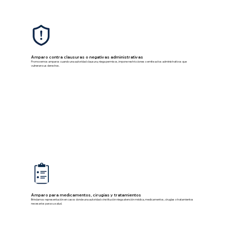
Amparo contra clausuras o negativas administrativas
Promovemos amparos cuando una autoridad clausura, niega permisos, impone restricciones o emite actos administrativos que
vulneran sus derechos.
Amparo para medicamentos, cirugías y tratamientos
Brindamos representación en casos donde una autoridad o institución niega atención médica, medicamentos, cirugías o tratamientos
necesarios para su salud.