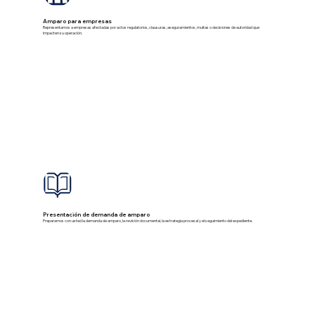
Amparo para empresas
Representamos a empresas afectadas por actos regulatorios, clausuras, aseguramientos, multas o decisiones de autoridad que
impacten su operación.
Presentación de demanda de amparo
Preparamos con usted la demanda de amparo, la revisión documental, la estrategia procesal y el seguimiento del expediente.