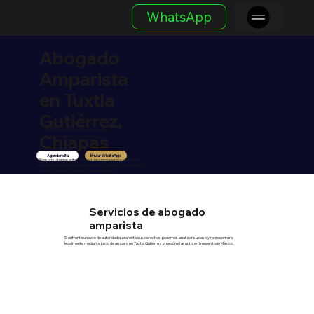
WhatsApp
Abogado
Amparista
en Tuxtla
Gutiérrez,
Especialista en derecho de
amparo
Atención en Tuxtla Gutiérrez y online
Chiapas
Asesoría a personas y empresas
Enviar WhatsApp
Agendar cita
Asesoría y representación legal para proteger sus derechos
frente a actos de autoridad, omisiones, embargos, detenciones,
clausuras y otras violaciones constitucionales.
Servicios de abogado
amparista
Si enfrenta un acto de autoridad que afecta sus derechos, podemos analizar su caso y representarle
legalmente mediante juicio de amparo en Tuxtla Gutiérrez y, según el asunto, en línea en todo México.