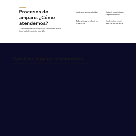
Procesos de
Análisis del acto de autoridad
Definición de estrategia y
suspensión si aplica
amparo: ¿Cómo
Elaboración y presentación de
Seguimiento procesal y
atendemos?
la demanda
defensa del expediente
Acompañamos tu caso de principio a fin, desde el análisis
inicial hasta la resolución favorable.
Servicios legales relacionados
Complementamos tu solución de amparo con servicios legales estratégicos para una protección integral.