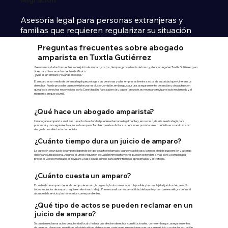
Migración
Asesoría legal para personas extranjeras y 
familias que requieren regularizar su situación 
migratoria, obtener permisos o resolver 
Preguntas frecuentes sobre abogado
procedimientos en México.
amparista en Tuxtla Gutiérrez
Resolvemos dudas frecuentes sobre juicio de amparo, costos, tiempos, procedencia del caso y atención legal en Tuxtla Gutiérrez y en
línea para otros asuntos dentro de México.
Ver abogado migratorio
¿Qué es un amparo y cuándo procede?
El amparo es un medio de defensa legal que protege a las personas y a las empresas frente a actos de autoridad que vulneran sus
derechos. Puede proceder cuando existe una resolución, omisión, embargo, clausura, aseguramiento, detención u otra actuación
que afecte derechos reconocidos por la Constitución. Para saber si su caso sí procede, es necesario revisar el acto reclamado y el
momento en que ocurrió.
¿Qué hace un abogado amparista?
Un abogado amparista analiza si un acto de autoridad puede reclamarse legalmente y, en su caso, diseña la estrategia para
presentar y dar seguimiento al juicio de amparo. También puede solicitar suspensiones provisionales o definitivas cuando existe
riesgo de una afectación inmediata.
¿Cuánto tiempo dura un juicio de amparo?
La duración de un juicio de amparo depende del tipo de acto reclamado, la urgencia del caso, la necesidad de suspensión y la carga
del órgano jurisdiccional. Algunos asuntos requieren actuación inmediata y otros pueden extenderse más por su complejidad
procesal. Lo recomendable es revisar su caso desde el inicio para definir tiempos aproximados y estrategia.
¿Cuánto cuesta un amparo?
El costo de un amparo depende del tipo de asunto, la urgencia, la documentación disponible y la complejidad jurídica del caso. No
todos los juicios de amparo requieren el mismo trabajo. Primero analizamos la viabilidad del asunto y, con base en ello, se define el
alcance del servicio y los honorarios correspondientes.
¿Qué tipo de actos se pueden reclamar en un
juicio de amparo?
Se pueden reclamar actos de autoridad local o federal que afecten derechos constitucionales, como embargos, aseguramientos
de cuentas, clausuras, negativas administrativas, detenciones, omisiones, resoluciones que causen perjuicio o cualquier actuación