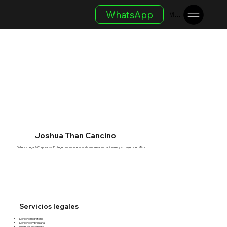
WhatsApp
Menu
Joshua Than Cancino
Defensa Legal & Corporativa. Protegemos los intereses de empresarios nacionales y extranjeros en México.
Servicios legales
Derecho migratorio
Derecho empresarial
Inversión extranjera