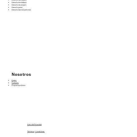
Derecho inmobiliario
Derecho de amparo
Derecho penal
Derecho laboral (patronal)
Nosotros
Equipo
Contacto
Programa probono
Aviso de Privacidad
Términos y condiciones