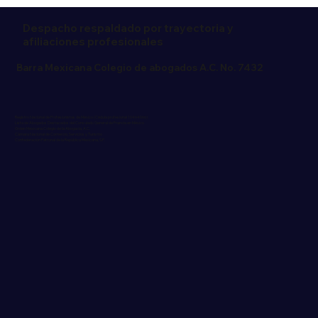
Despacho respaldado por trayectoria y
afiliaciones profesionales
Barra Mexicana Colegio de abogados A.C. No. 7432
Registro Nacional de Profesionistas de México (Cédula profesional 10464066)
Lista de Abogados Destacados del Consulado General de Francia en México
Orden Mexicana Colegio de la Abogacía, A.C.
Cámara Nacional de Comercio, Servicios y Turismo
Confederación Patronal de la República Mexicana, S.P.