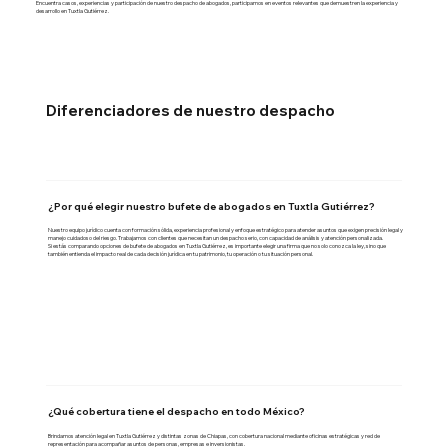
Encuentra casos, experiencias y participación de nuestro despacho de abogados, participamos en eventos relevantes que demuestren la experiencia y
desarrollo en Tuxtla Gutiérrez.
Diferenciadores de nuestro despacho
¿Por qué elegir nuestro bufete de abogados en Tuxtla Gutiérrez?
Nuestro equipo jurídico cuenta con formación sólida, experiencia profesional y enfoque estratégico para atender asuntos que exigen precisión legal y
manejo cuidadoso del riesgo. Trabajamos con clientes que necesitan un despacho serio, con capacidad de análisis y atención personalizada.
Si estás comparando opciones de bufete de abogados en Tuxtla Gutiérrez, es importante elegir una firma que no solo conozca la ley, sino que
también entienda el impacto real de cada decisión jurídica en tu patrimonio, tu operación o tu situación personal.
¿Qué cobertura tiene el despacho en todo México?
Brindamos atención legal en Tuxtla Gutiérrez y distintas zonas de Chiapas, con cobertura nacional mediante oficinas estratégicas y red de
representación para acompañar asuntos de personas, empresas e inversionistas.