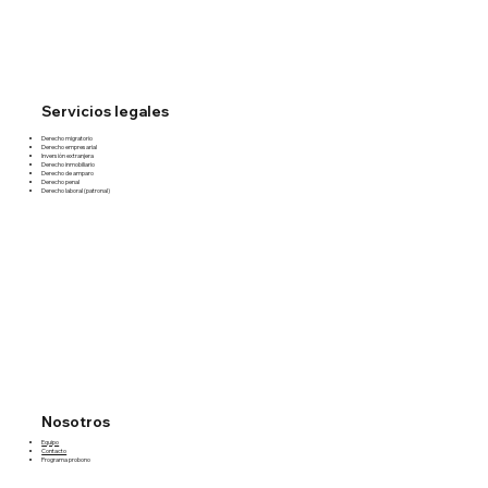
Servicios legales
Derecho migratorio
Derecho empresarial
Inversión extranjera
Derecho inmobiliario
Derecho de amparo
Derecho penal
Derecho laboral (patronal)
Nosotros
Equipo
Contacto
Programa probono