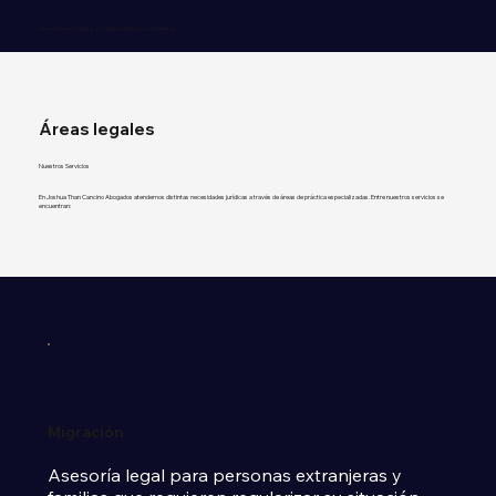
Atención en: Chiapas | Ciudad de México | Monterrey
Áreas legales
Nuestros Servicios
En Joshua Than Cancino Abogados atendemos distintas necesidades jurídicas a través de áreas de práctica especializadas. Entre nuestros servicios se
encuentran:
Migración
Asesoría legal para personas extranjeras y 