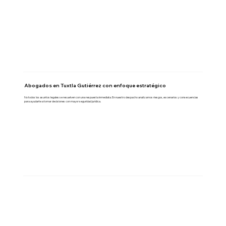
Abogados en Tuxtla Gutiérrez con enfoque estratégico
No todos los asuntos legales se resuelven con una respuesta inmediata. En nuestro despacho analizamos riesgos, escenarios y consecuencias
para ayudarte a tomar decisiones con mayor seguridad jurídica.