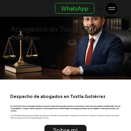
WhatsApp
Menu
Abogados en Tuxtla Gutiérrez,
Chiapas
Defensa y asesoría legal para empresas, inversionistas y personas. Atención en Chiapas y cobertura nacional.
Despacho de abogados en Tuxtla Gutiérrez
En Joshua Than Cancino Abogados brindamos asesoría y representación legal a empresas, inversionistas y personas que requieren respaldo jurídico serio en
Tuxtla Gutiérrez, Chiapas. Nuestro despacho combina experiencia, confidencialidad y estrategia para atender asuntos legales con enfoque preventivo y de
solución.
Actualmente apoderado legal en Chiapas de empresas nacionales y trasnacionales. Se especializa en derecho corporativo, migratorio, inversión extranjera,
laboral y amparo. Atención en español, inglés y francés.
Sobre mí