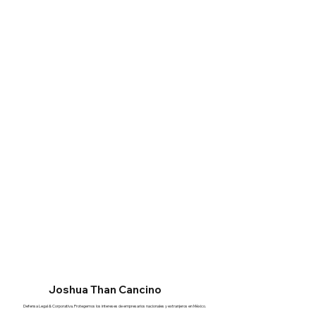
Joshua Than Cancino
Defensa Legal & Corporativa. Protegemos los intereses de empresarios nacionales y extranjeros en México.