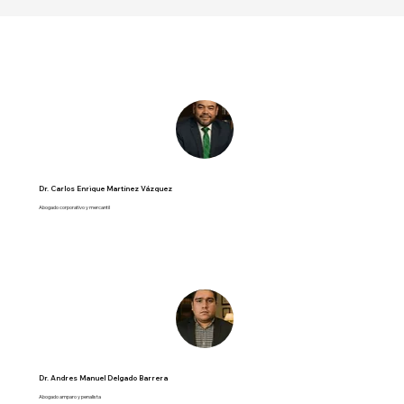
Dr. Carlos Enrique Martínez Vázquez
Abogado corporativo y mercantil
Dr. Andres Manuel Delgado Barrera
Abogado amparo y penalista