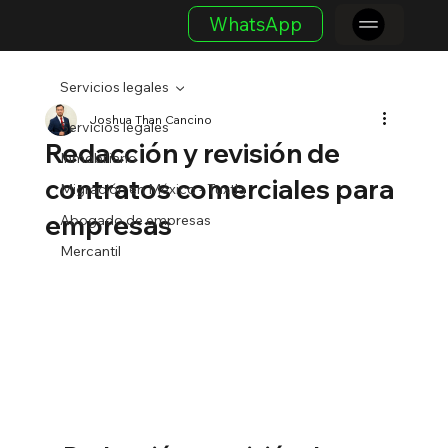
WhatsApp
Servicios legales
Joshua Than Cancino
Servicios legales
Redacción y revisión de
Inmobiliario
contratos comerciales para
Migración en México - Tuxtla
empresas
Abogado de empresas
Mercantil