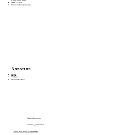
Derecho penal
Derecho laboral (patronal)
Nosotros
Equipo
Contacto
Programa probono
Aviso de Privacidad
Términos y condiciones
Canales de atención y seguimiento