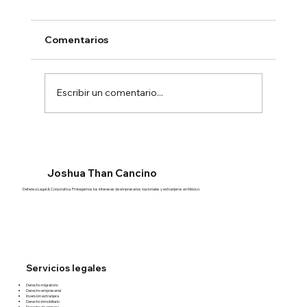
Comentarios
Escribir un comentario...
Asesoría legal para emprendedores o
startups
Joshua Than Cancino
Defensa Legal & Corporativa. Protegemos los intereses de empresarios nacionales y extranjeros en México.
Servicios legales
Derecho migratorio
Derecho empresarial
Inversión extranjera
Derecho inmobiliario
Derecho de amparo