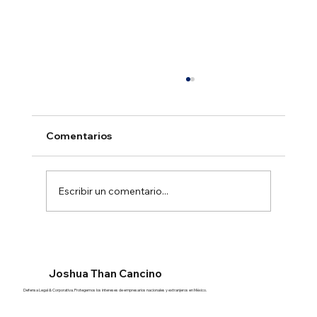
Comentarios
Escribir un comentario...
Constitución legal de una empresa en
México
Joshua Than Cancino
Defensa Legal & Corporativa. Protegemos los intereses de empresarios nacionales y extranjeros en México.