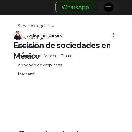
WhatsApp
Servicios legales
Joshua Than Cancino
Servicios legales
Escisión de sociedades en
Inmobiliario
México
Migración en México - Tuxtla
Abogado de empresas
Mercantil