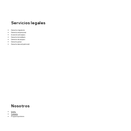
Servicios legales
Derecho migratorio
Derecho empresarial
Inversión extranjera
Derecho inmobiliario
Derecho de amparo
Derecho penal
Derecho laboral (patronal)
Nosotros
Equipo
Contacto
Programa probono