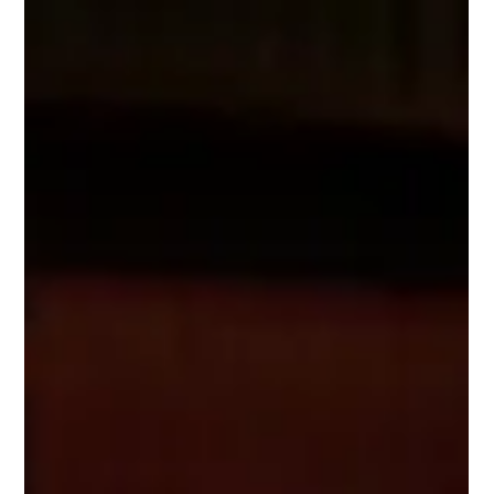
Riesgos legales en una empresa
Si tu empresa quiere operar con mayor seguridad, orden y
previsión, conviene revisar sus riesgos legales antes de que se
conviertan en conflictos costosos.