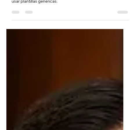
Joshua Than Cancino
12 jun
5 min de lectura
Redacción y revisión de contratos
comerciales para empresas
Conoce por qué tu empresa debe contratar un abogado para
la redacción y revisión de contratos comerciales, en lugar de
usar plantillas genéricas.