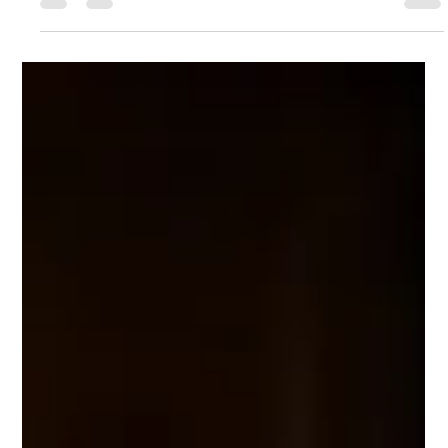
Joshua Than Cancino
12 jun
5 min de lectura
Asesoría legal para emprendedores o
startups
Una startup sin base legal clara puede avanzar rápido, pero
también quedar expuesta a riesgos innecesarios. La
innovación, el trabajo y el entusiasmo son importantes, pero
necesitan estructura jurídica para sostener el crecimiento.