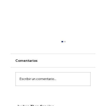
Comentarios
Escribir un comentario...
Constitución legal de una empresa en
México