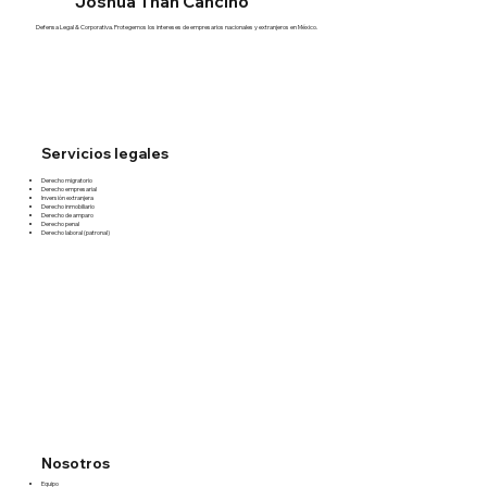
Joshua Than Cancino
Defensa Legal & Corporativa. Protegemos los intereses de empresarios nacionales y extranjeros en México.
Servicios legales
Derecho migratorio
Derecho empresarial
Inversión extranjera
Derecho inmobiliario
Derecho de amparo
Derecho penal
Derecho laboral (patronal)
Nosotros
Equipo