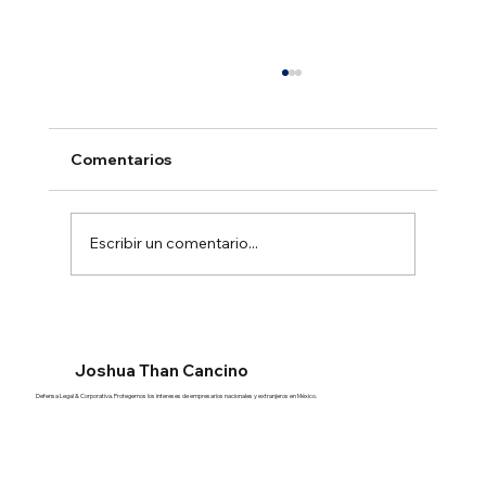
Comentarios
Escribir un comentario...
Escisión de sociedades en México
Joshua Than Cancino
Defensa Legal & Corporativa. Protegemos los intereses de empresarios nacionales y extranjeros en México.