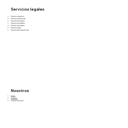
Servicios legales
Derecho migratorio
Derecho empresarial
Inversión extranjera
Derecho inmobiliario
Derecho de amparo
Derecho penal
Derecho laboral (patronal)
Nosotros
Equipo
Contacto
Programa probono