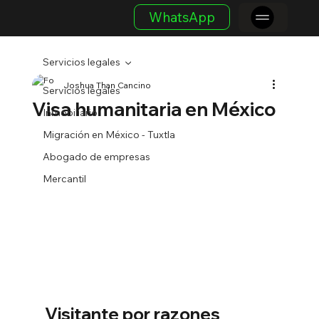
WhatsApp
Servicios legales
Joshua Than Cancino
Servicios legales
Visa humanitaria en México
Inmobiliario
Migración en México - Tuxtla
Abogado de empresas
Mercantil
Visitante por razones 