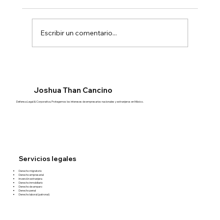
Escribir un comentario...
Joshua Than Cancino
Defensa Legal & Corporativa. Protegemos los intereses de empresarios nacionales y extranjeros en México.
¿Qué necesita un extranjero para trabajar 
México?
Servicios legales
Derecho migratorio
Derecho empresarial
Inversión extranjera
Derecho inmobiliario
Derecho de amparo
Derecho penal
Derecho laboral (patronal)