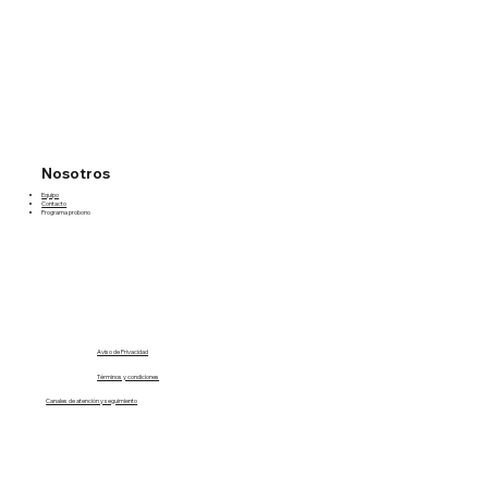
Nosotros
Equipo
Contacto
Programa probono
Aviso de Privacidad
Términos y condiciones
Canales de atención y seguimiento